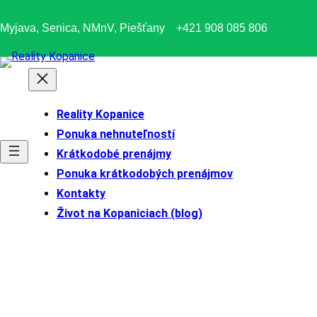
Prejsť
Myjava, Senica, NMnV, Piešťany
+421 908 085 806
na
obsah
Reality Kopanice
Ponuka nehnuteľností
Krátkodobé prenájmy
Ponuka krátkodobých prenájmov
Kontakty
Život na Kopaniciach (blog)
„Dom na