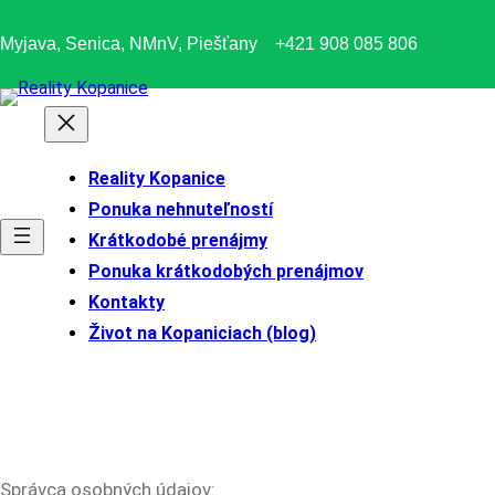
Prejsť
Myjava, Senica, NMnV, Piešťany
+421 908 085 806
na
obsah
Reality Kopanice
Ponuka nehnuteľností
Krátkodobé prenájmy
Ponuka krátkodobých prenájmov
Kontakty
Život na Kopaniciach (blog)
Správca osobných údajov: