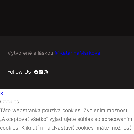
Vytvorené s láskou
@KatarinaMarkova
Facebook
LinkedIn
Instagram
Follow Us :
×
Cookies
Táto webstránka používa cookies. Zvolením možnosti
„Akceptovať všetko“ vyjadrujete súhlas so spracovaním
cookies. Kliknutím na „Nastaviť cookies“ máte možnosť